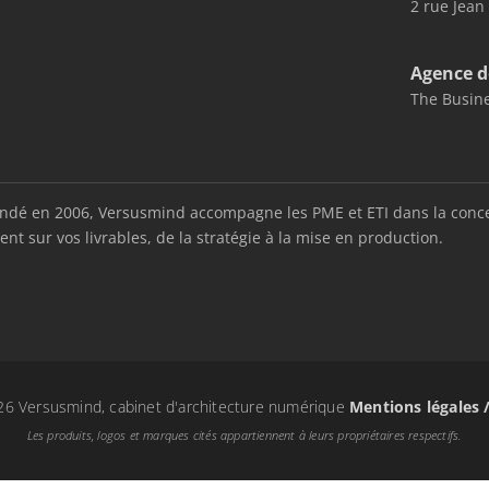
2 rue Jean
Agence d
The Busine
é en 2006, Versusmind accompagne les PME et ETI dans la conception
nt sur vos livrables, de la stratégie à la mise en production.
6 Versusmind, cabinet d'architecture numérique
Mentions légales 
Les produits, logos et marques cités appartiennent à leurs propriétaires respectifs.